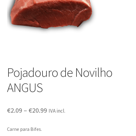
Outras questões
Condições de entrega
Receitas
Pojadouro de Novilho
ANGUS
€
2.09
–
€
20.99
IVA incl.
Carne para Bifes.