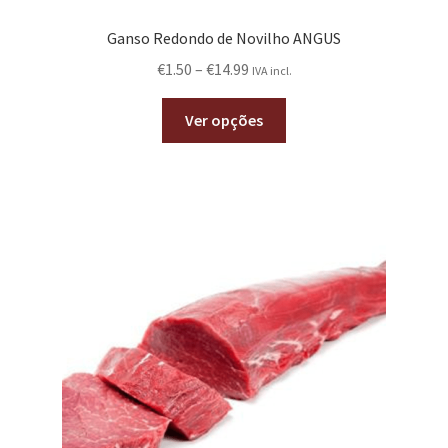
Ganso Redondo de Novilho ANGUS
€
1.50
–
€
14.99
IVA incl.
Ver opções