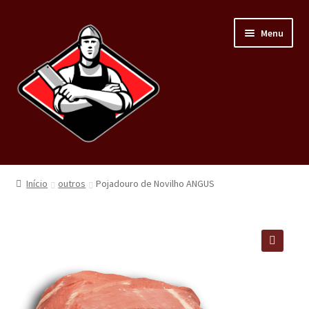
Menu
Home
Início
outros
Pojadouro de Novilho ANGUS
Loja
Carnes
🔍
Minha conta