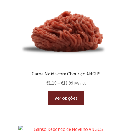
Carne Moída com Chouriço ANGUS
€
1.10
–
€
11.99
IVA incl.
Ver opções