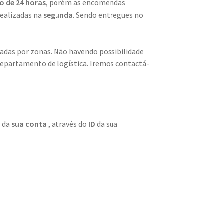
o de 24 horas
, porém as encomendas
realizadas na
segunda
. Sendo entregues no
zadas por zonas. Não havendo possibilidade
departamento de logística. Iremos contactá-
s da
sua conta
, através do
ID
da sua