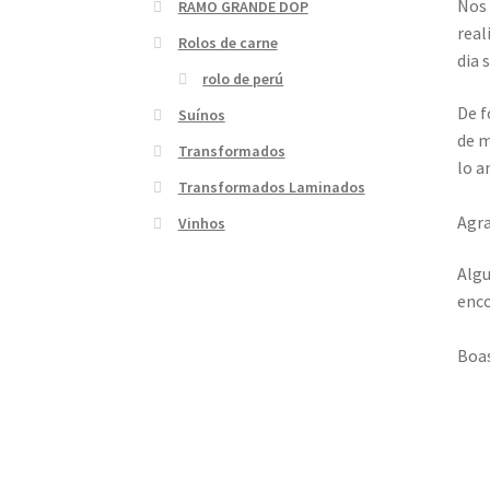
Nos 
RAMO GRANDE DOP
real
Rolos de carne
dia 
rolo de perú
De f
Suínos
de m
Transformados
lo a
Transformados Laminados
Agra
Vinhos
Algu
enc
Boa