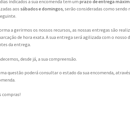
dias indicados a sua encomenda tem um
prazo de entrega máxim
izadas aos
sábados e domingos
, serão consideradas como sendo 
seguinte.
orma a gerirmos os nossos recursos, as nossas entregas são reali
arcação de hora exata. A sua entrega será agilizada com o nosso 
ntes da entrega.
decemos, desde já, a sua compreensão.
ma questão poderá consultar o estado da sua encomenda, atravé
omenda.
s compras!