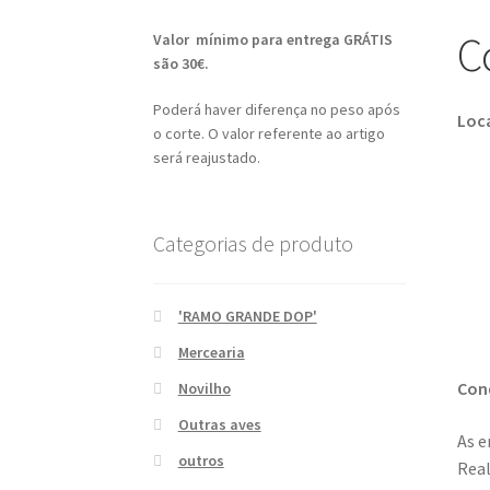
C
Valor mínimo para entrega GRÁTIS
são 30€.
Poderá haver diferença no peso após
Loca
o corte. O valor referente ao artigo
será reajustado.
Categorias de produto
'RAMO GRANDE DOP'
Mercearia
Cond
Novilho
Outras aves
As e
outros
Rea