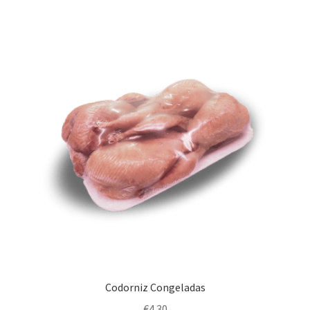
Codorniz Congeladas
€
4.30