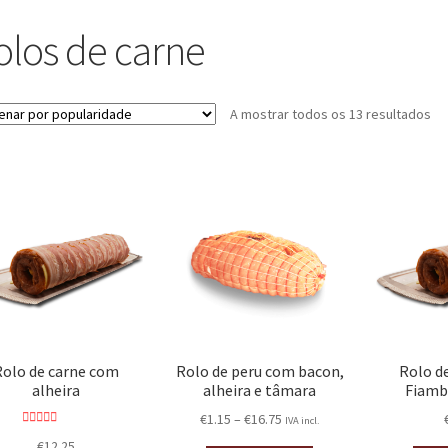
olos de carne
A mostrar todos os 13 resultados
Rolo de carne com
Rolo de peru com bacon,
Rolo d
alheira
alheira e tâmara
Fiamb
€
1.15
–
€
16.75
IVA incl.
Avaliação
€
12.25