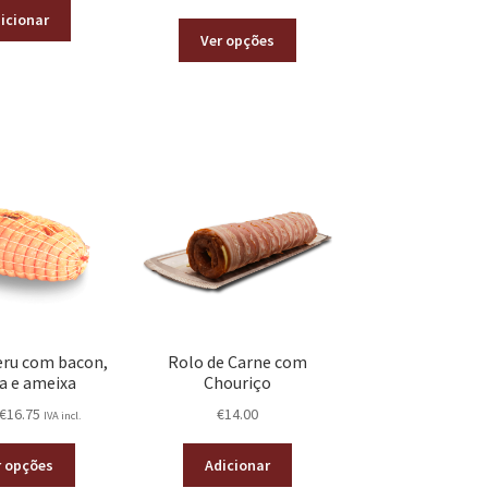
icionar
Ver opções
eru com bacon,
Rolo de Carne com
ra e ameixa
Chouriço
€
16.75
€
14.00
IVA incl.
r opções
Adicionar