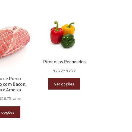
Pimentos Recheados
€
5.50
–
€
9.99
 de Porco
o com Bacon,
Ver opções
ra e Ameixa
€
16.75
IVA incl.
r opções