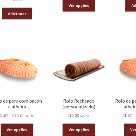
5.00
de 5
Ver opções
Ad
Adicionar
o de peru com bacon
Rolo Recheado
Rolo de p
e alheira
(personalizado)
alhei
€
1.67
–
€
16.75
€
15.00
€
1.67
–
IVA incl.
IVA incl.
Ver opções
Ver opções
Ve