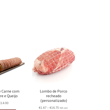
e Carne com
Lombo de Porco
re e Queijo
recheado
(personalizado)
€
14.00
€
1.67
–
€
16.75
IVA incl.