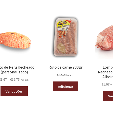
to de Peru Recheado
Rolo de carne 700gr
Lombo
(personalizado)
Rechead
€
8.50
IVA incl.
Alhei
€
1.67
–
€
16.75
IVA incl.
€
1.67
–
Adicionar
Ver opções
Ve