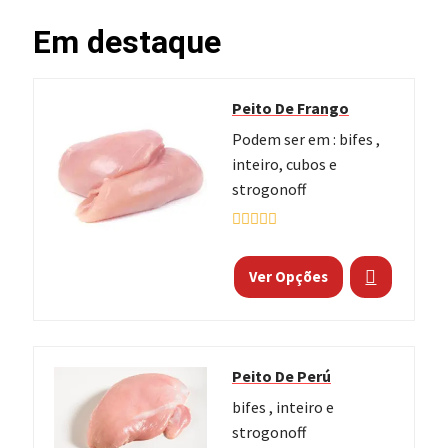
Em destaque
Peito De Frango
Podem ser em : bifes ,
inteiro, cubos e
strogonoff
A
v
a
Ver Opções
l
i
a
ç
ã
o
Peito De Perú
0
d
bifes , inteiro e
e
5
strogonoff