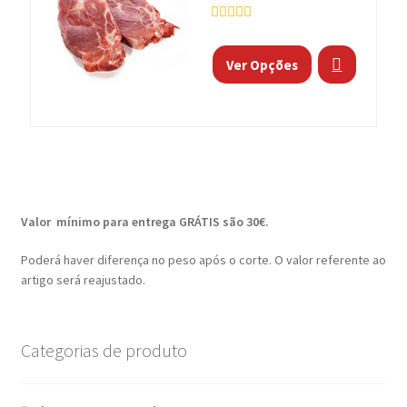
A
v
a
Ver Opções
l
i
a
ç
ã
o
0
d
e
5
Valor mínimo para entrega GRÁTIS são 30€.
Poderá haver diferença no peso após o corte. O valor referente ao
artigo será reajustado.
Categorias de produto