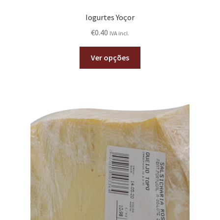
Iogurtes Yoçor
€
0.40
IVA incl.
Ver opções