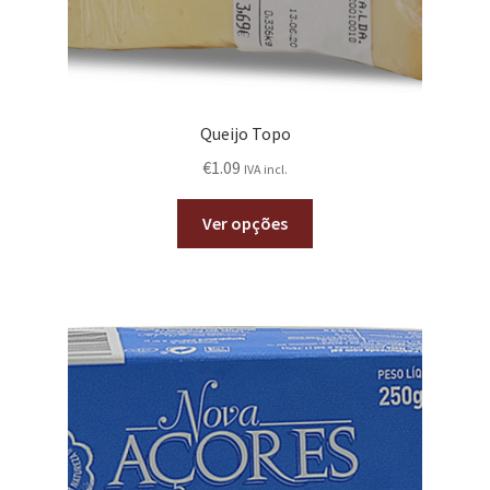
Queijo Topo
€
1.09
IVA incl.
Ver opções