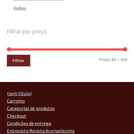
Vinhos
Filtrar por preço
Preço:
€0
—
€10
Filtrar
(sem título)
Carrinho
Categorias de produtos
Checkout
Condições de entrega
Entrevista Revista Açorianíssima