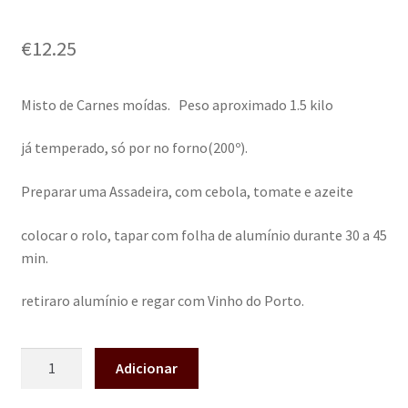
Classificado
1
com
5.00
em
€
12.25
5 com base
em
classificação
Misto de Carnes moídas. Peso aproximado 1.5 kilo
de cliente
já temperado, só por no forno(200º).
Preparar uma Assadeira, com cebola, tomate e azeite
colocar o rolo, tapar com folha de alumínio durante 30 a 45
min.
retiraro alumínio e regar com Vinho do Porto.
Adicionar