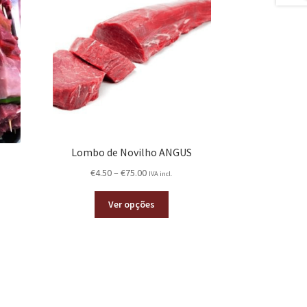
Lombo de Novilho ANGUS
€
4.50
–
€
75.00
IVA incl.
Ver opções