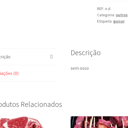
REF:
n.d.
Categoria:
outros
Etiqueta:
guisar
Descrição
rição
sem osso
iações (0)
odutos Relacionados