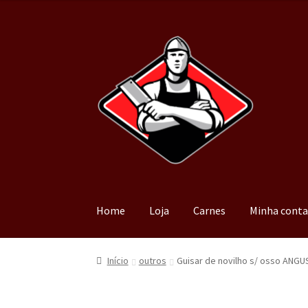
Home
Loja
Carnes
Minha cont
Início
outros
Guisar de novilho s/ osso ANGU