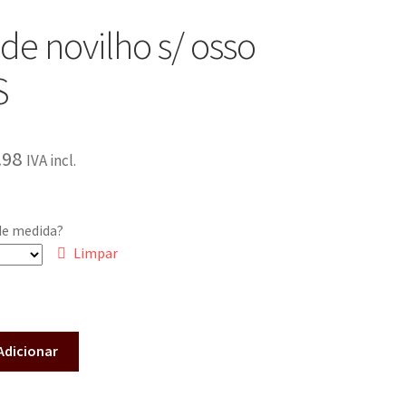
 de novilho s/ osso
S
.98
IVA incl.
de medida?
Limpar
Adicionar