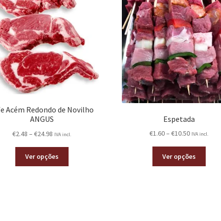
fe Acém Redondo de Novilho
Espetada
ANGUS
€
1.60
–
€
10.50
€
2.48
–
€
24.98
IVA incl.
IVA incl.
Ver opções
Ver opções