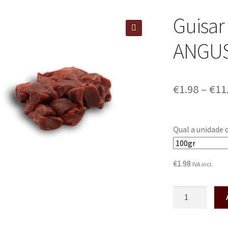
Guisar
🔍
ANGU
€
1.98
–
€
11
Qual a unidade 
€
1.98
IVA incl.