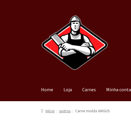
Home
Loja
Carnes
Minha cont
Início
outros
Carne moída ANGUS