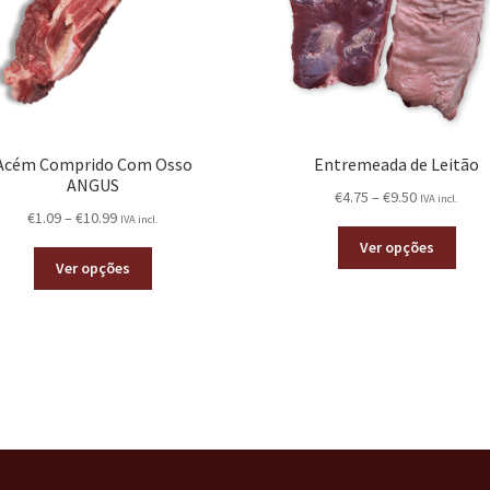
Acém Comprido Com Osso
Entremeada de Leitão
ANGUS
€
4.75
–
€
9.50
IVA incl.
€
1.09
–
€
10.99
IVA incl.
Ver opções
Ver opções