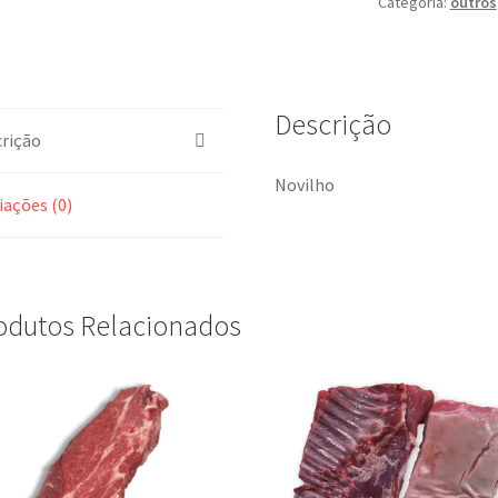
Categoria:
outros
Descrição
rição
Novilho
iações (0)
odutos Relacionados