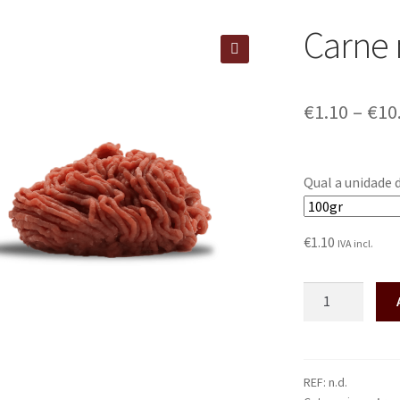
Carne
🔍
€
1.10
–
€
10
Qual a unidade 
€
1.10
IVA incl.
REF:
n.d.