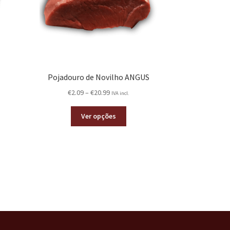
Pojadouro de Novilho ANGUS
€
2.09
–
€
20.99
IVA incl.
Ver opções