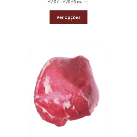
€
2.07
–
€
20.66
IVA incl.
Ver opções