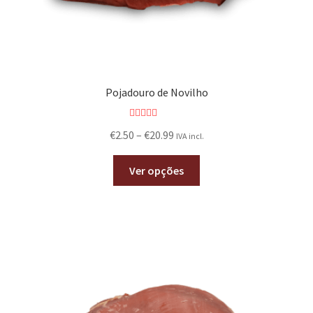
Pojadouro de Novilho
Avaliação
€
2.50
–
€
20.99
IVA incl.
4.00
de 5
Ver opções