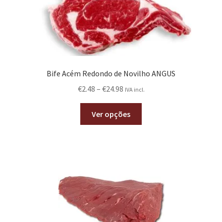
Bife Acém Redondo de Novilho ANGUS
€
2.48
–
€
24.98
IVA incl.
Ver opções