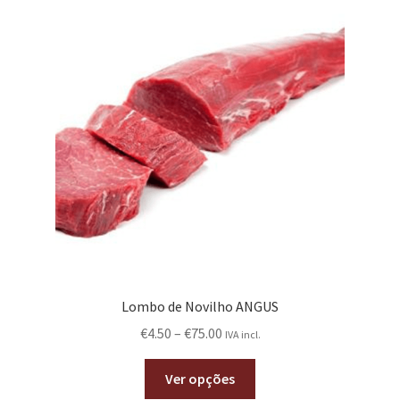
Lombo de Novilho ANGUS
€
4.50
–
€
75.00
IVA incl.
Ver opções