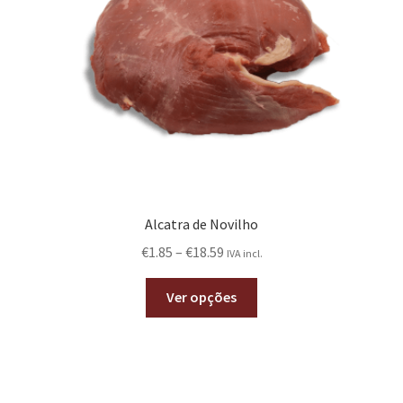
Alcatra de Novilho
€
1.85
–
€
18.59
IVA incl.
Ver opções