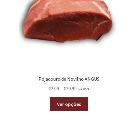
Pojadouro de Novilho ANGUS
€
2.09
–
€
20.99
IVA incl.
Ver opções