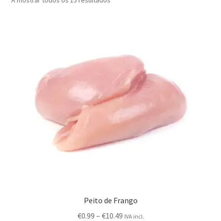
Outras questões
Condições de entrega
Receitas
Peito de Frango
€
0.99
–
€
10.49
IVA incl.