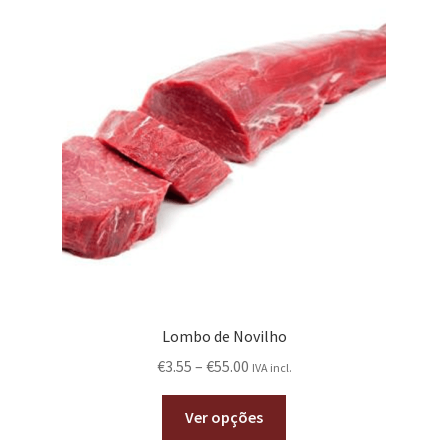
Lombo de Novilho
€
3.55
–
€
55.00
IVA incl.
Ver opções