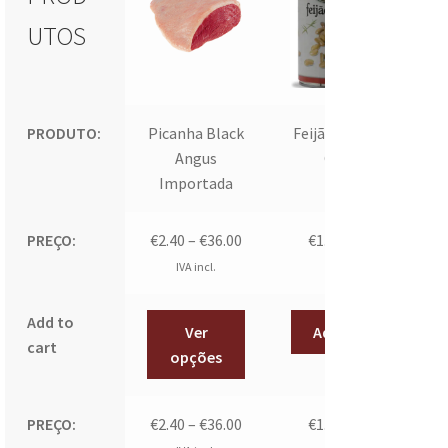
UTOS
PRODUTO:
Picanha Black
Feijão Manteiga
Angus
Cozido
Importada
PREÇO:
€
2.40
–
€
36.00
€
1.10
IVA incl.
IVA incl.
Add to
Ver
Adicionar
cart
opções
PREÇO:
€
2.40
–
€
36.00
€
1.10
IVA incl.