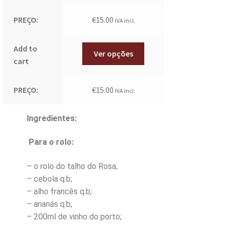
PREÇO:
€
15.00
IVA incl.
Add to
Ver opções
cart
PREÇO:
€
15.00
IVA incl.
Ingredientes:
Para o rolo:
– o rolo do talho do Rosa;
– cebola q.b;
– alho francês q.b;
– ananás q.b;
– 200ml de vinho do porto;