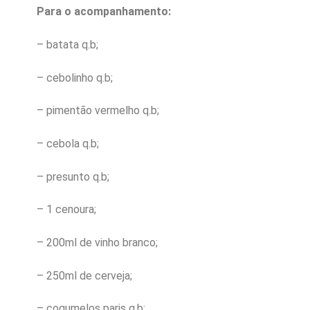
Para o acompanhamento:
– batata q.b;
– cebolinho q.b;
– pimentão vermelho q.b;
– cebola q.b;
– presunto q.b;
– 1 cenoura;
– 200ml de vinho branco;
– 250ml de cerveja;
– cogumelos paris q.b;