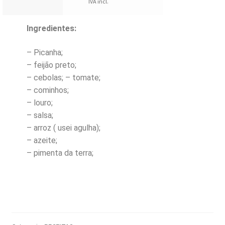
IVA incl.
Ingredientes:
– Picanha;
– feijão preto;
– cebolas; – tomate;
– cominhos;
– louro;
– salsa;
– arroz ( usei agulha);
– azeite;
– pimenta da terra;