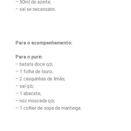
– 50ml de azeite;
– sal se necessário.
Para o acompanhamento:
Para o puré:
– batata doce q.b;
– 1 folha de louro;
– 2 casquinhas de limão;
– sal q.b;
– 1 abacate;
– noz moscada q.b;
– 1 colher de sopa de manteiga.