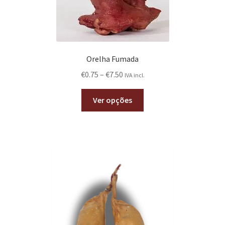
Orelha Fumada
€
0.75
–
€
7.50
IVA incl.
Ver opções