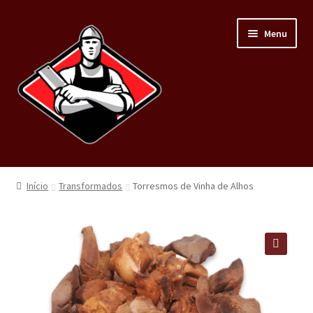
Menu
Home
Início
Transformados
Torresmos de Vinha de Alhos
Loja
Carnes
🔍
Minha conta