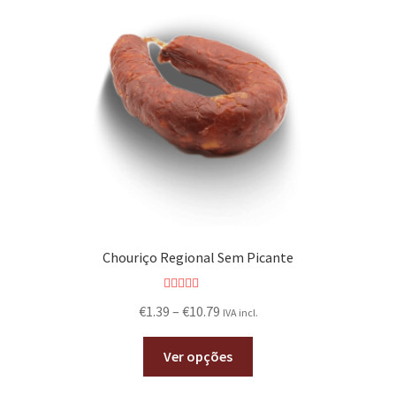
Chouriço Regional Sem Picante
Avaliação
€
1.39
–
€
10.79
IVA incl.
5.00
de 5
Ver opções