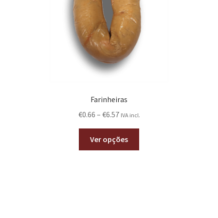
Farinheiras
€
0.66
–
€
6.57
IVA incl.
Ver opções