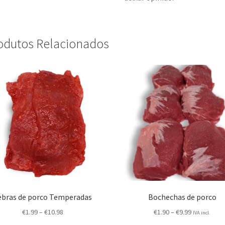
odutos Relacionados
ebras de porco Temperadas
Bochechas de porco
€
1.99
–
€
10.98
€
1.90
–
€
9.99
IVA incl.