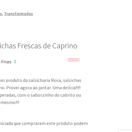
s
,
Transformados
ichas Frescas de Caprino
 Frias
Avaliação
5
de 5
vo produto da salsicharia Rosa, salsichas
no. Provei agora ao jantar. Uma delícia!!!!
eradas, com o saborzinho do cabrito ou
 mesmo!!!
iniciada que compraram este produto podem