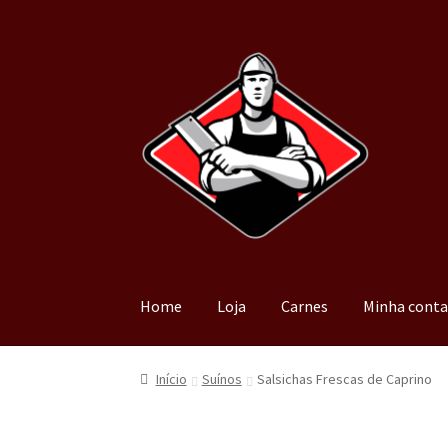
Home
Loja
Carnes
Minha cont
Início
Suínos
Salsichas Frescas de Caprino