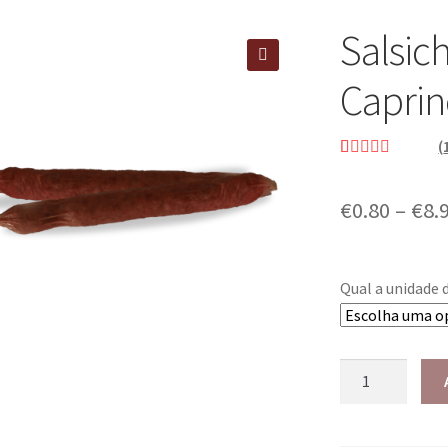
Salsic
🔍
Caprin
(
Classificado
1
com
5.00
em
€
0.80
–
€
8.
5 com base
em
classificação
Qual a unidade 
de cliente