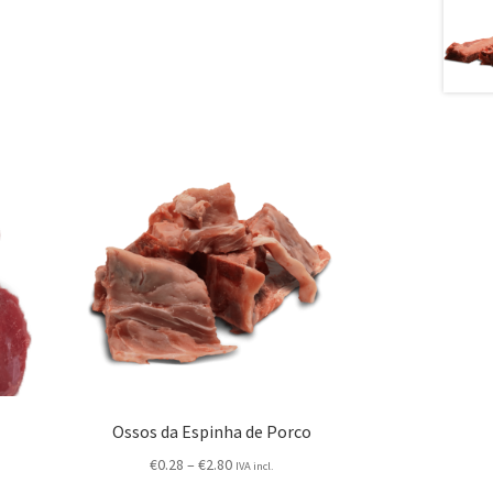
Ossos da Espinha de Porco
€
0.28
–
€
2.80
IVA incl.