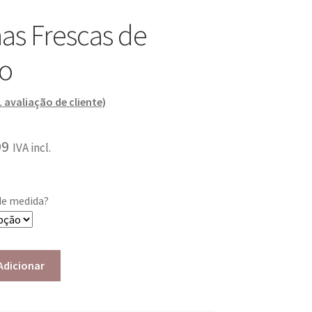
has Frescas de
o
1
avaliação de cliente)
99
IVA incl.
de medida?
Adicionar