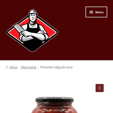
Menu
Home
Início
Mercearia
Pimenta Salgada Açor
Loja
Carnes
🔍
Minha conta