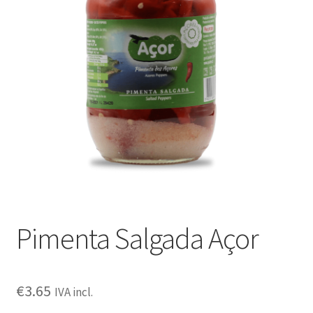
Outras questões
Condições de entrega
Receitas
Pimenta Salgada Açor
€
3.65
IVA incl.