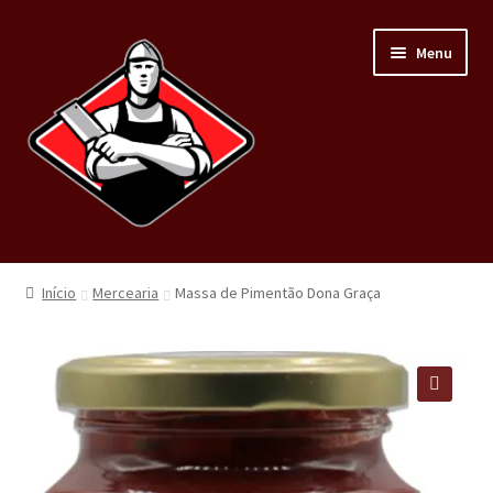
Menu
Home
Início
Mercearia
Massa de Pimentão Dona Graça
Loja
Carnes
🔍
Minha conta