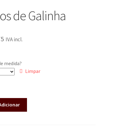
os de Galinha
75
IVA incl.
de medida?
Limpar
Adicionar