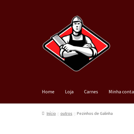
Home
Loja
Carnes
Minha cont
Início
outros
Pezinhos de Galinha