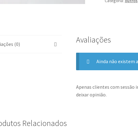
Categoria:
outros
Avaliações
iações (0)
Ainda não existem a
Apenas clientes com sessão 
deixar opinião.
odutos Relacionados