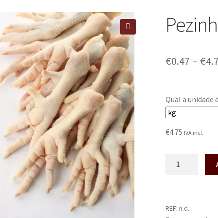
Pezinh
🔍
€
0.47
–
€
4.
Qual a unidade 
€
4.75
IVA incl.
REF:
n.d.