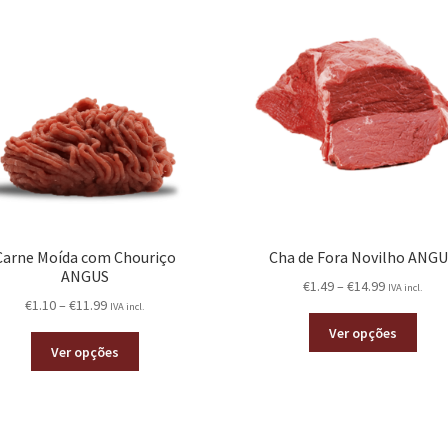
Carne Moída com Chouriço
Cha de Fora Novilho ANG
ANGUS
€
1.49
–
€
14.99
IVA incl.
€
1.10
–
€
11.99
IVA incl.
Ver opções
Ver opções