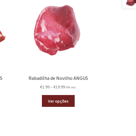
US
Rabadilha de Novilho ANGUS
€
1.99
–
€
19.99
IVA incl.
Ver opções