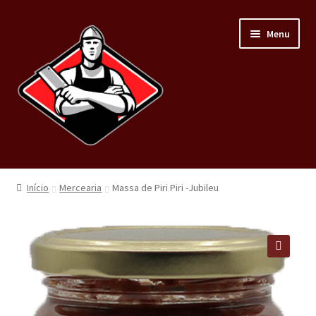
Menu
Home
Início
Mercearia
Massa de Piri Piri -Jubileu
Loja
Carnes
🔍
Minha conta