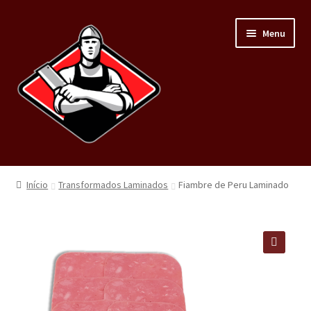
Menu
Home
Início
Transformados Laminados
Fiambre de Peru Laminado
Loja
Carnes
🔍
Minha conta