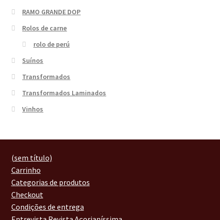
RAMO GRANDE DOP
Rolos de carne
rolo de perú
Suínos
Transformados
Transformados Laminados
Vinhos
(sem título)
Carrinho
Categorias de produtos
Checkout
Condições de entrega
Entrevista Revista Açorianíssima