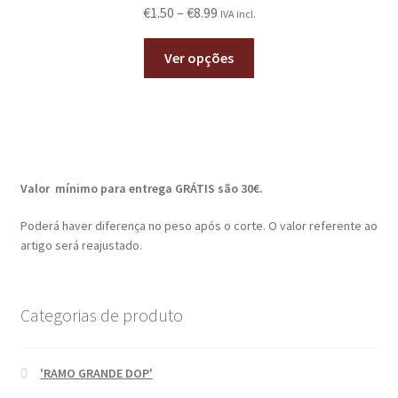
Avaliação
€
1.50
–
€
8.99
IVA incl.
5.00
de 5
Ver opções
Valor mínimo para entrega GRÁTIS são 30€.
Poderá haver diferença no peso após o corte. O valor referente ao
artigo será reajustado.
Categorias de produto
'RAMO GRANDE DOP'