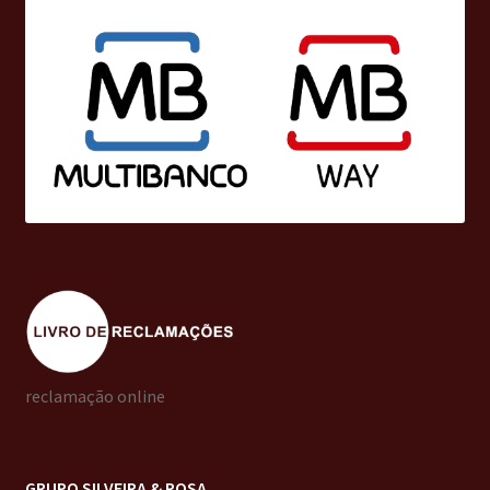
reclamação online
GRUPO SILVEIRA & ROSA