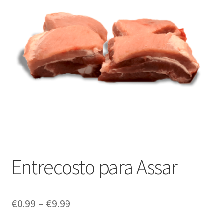
Outras questões
Condições de entrega
Receitas
Entrecosto para Assar
€
0.99
–
€
9.99