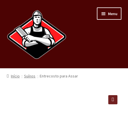
Menu
Home
Início
Suínos
Entrecosto para Assar
Loja
Carnes
🔍
Minha conta