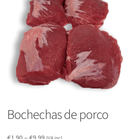
Outras questões
Condições de entrega
Receitas
Bochechas de porco
€
1.90
–
€
9.99
IVA incl.