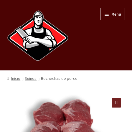
Menu
Home
Início
Suínos
Bochechas de porco
Loja
Carnes
🔍
Minha conta