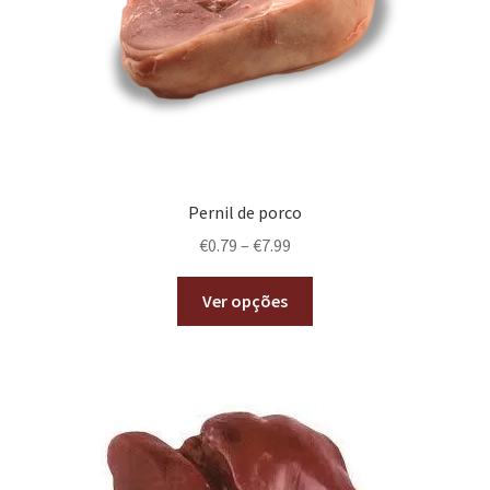
Pernil de porco
€
0.79
–
€
7.99
Ver opções