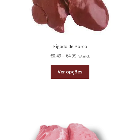
Fígado de Porco
€
0.49
–
€
4.99
IVA incl.
Ver opções