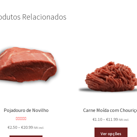
odutos Relacionados
Pojadouro de Novilho
Carne Moída com Chouriç
€
1.10
–
€
11.99
IVA incl.
Avaliação
€
2.50
–
€
20.99
IVA incl.
4.00
de 5
Ver opções