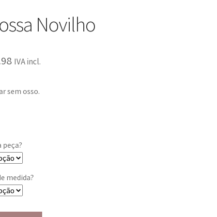
ossa Novilho
.98
IVA incl.
ar sem osso.
a peça?
de medida?