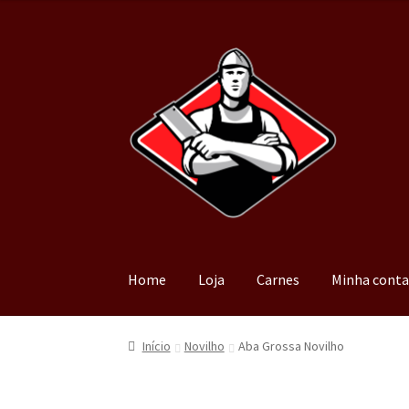
Home
Loja
Carnes
Minha cont
Início
Novilho
Aba Grossa Novilho