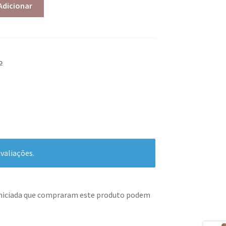
Adicionar
o
valiações.
iniciada que compraram este produto podem