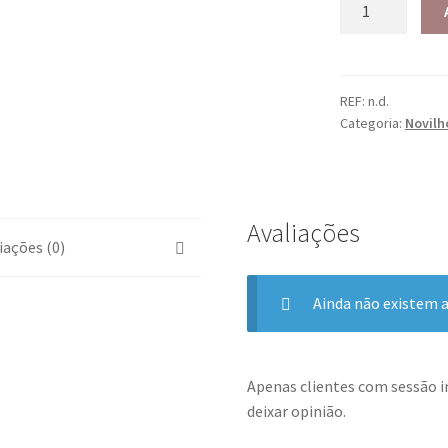
REF:
n.d.
Categoria:
Novilh
Avaliações
iações (0)
Ainda não existem a
Apenas clientes com sessão 
deixar opinião.