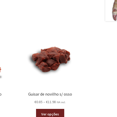
o
Guisar de novilho s/ osso
€
0.85
–
€
11.98
IVA incl.
Ver opções