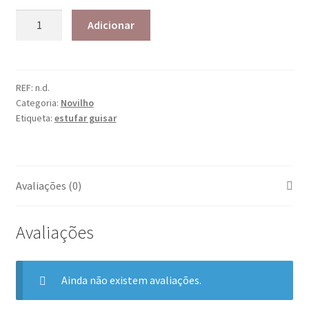
Adicionar
REF:
n.d.
Categoria:
Novilho
Etiqueta:
estufar guisar
Avaliações (0)
Avaliações
Ainda não existem avaliações.