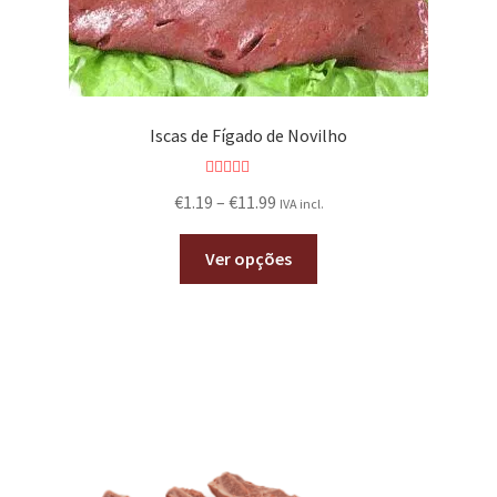
Iscas de Fígado de Novilho
Avaliação
€
1.19
–
€
11.99
IVA incl.
5.00
de 5
Ver opções