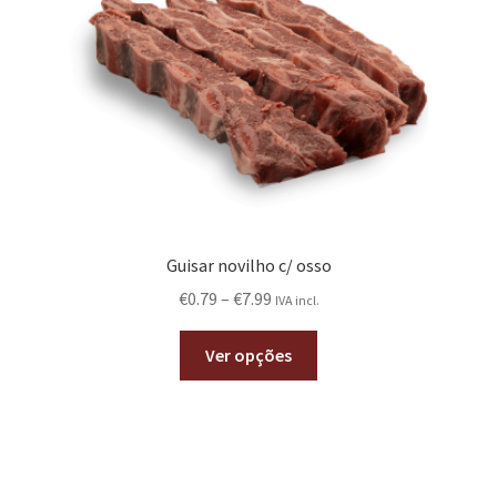
Guisar novilho c/ osso
€
0.79
–
€
7.99
IVA incl.
Ver opções