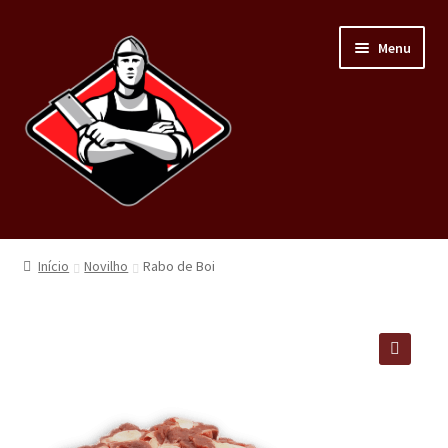
Menu
Home
Início
Novilho
Rabo de Boi
Loja
Carnes
🔍
Minha conta