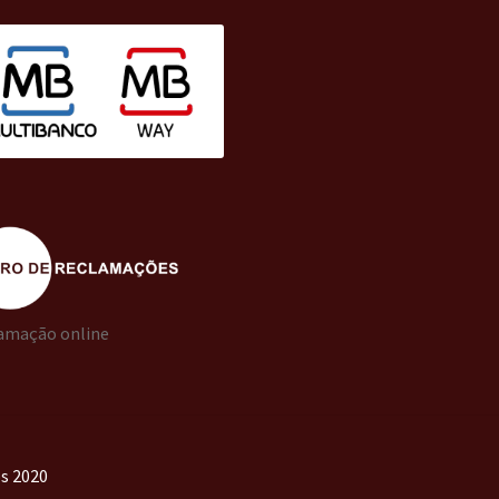
amação online
os 2020