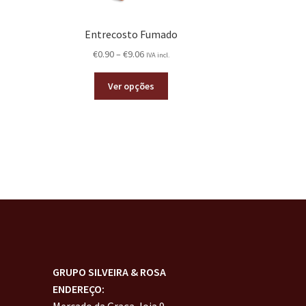
Entrecosto Fumado
€
0.90
–
€
9.06
IVA incl.
Ver opções
GRUPO SILVEIRA & ROSA
ENDEREÇO:
Mercado da Graça, loja 9