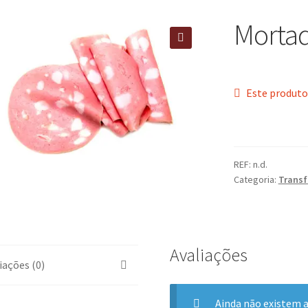
Morta
🔍
Este produto
REF:
n.d.
Categoria:
Trans
Avaliações
iações (0)
Ainda não existem a