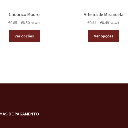
Chourico Mouro
Alheira de Mirandela
€
0.85
–
€
8.50
€
0.84
–
€
8.49
IVA incl.
IVA incl.
Ver opções
Ver opções
MAS DE PAGAMENTO