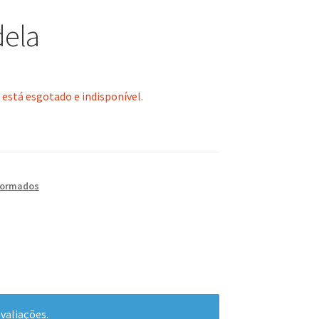
dela
 está esgotado e indisponível.
formados
valiações.