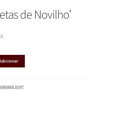
letas de Novilho’
cl.
Adicionar
 GRANDE DOP'