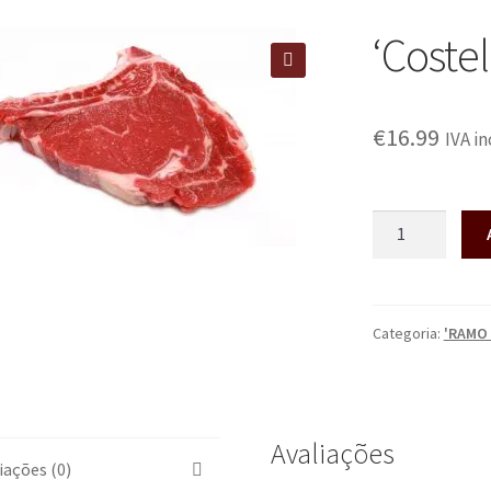
‘Coste
🔍
€
16.99
IVA in
Categoria:
'RAMO
Avaliações
iações (0)