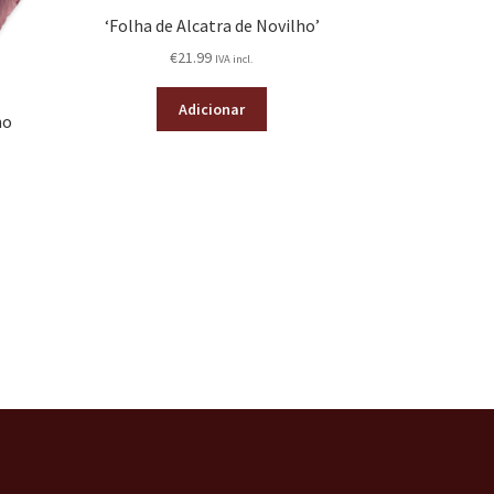
‘Folha de Alcatra de Novilho’
€
21.99
IVA incl.
Adicionar
mo