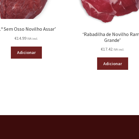
1º Sem Osso Novilho Assar’
‘Rabadilha de Novilho Ra
€
14.99
IVA incl.
Grande’
€
17.42
IVA incl.
Adicionar
Adicionar