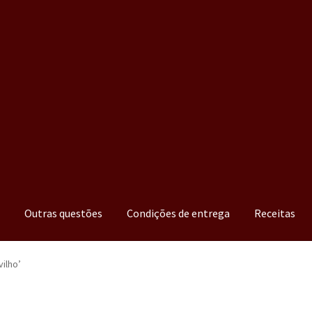
a
Outras questões
Condições de entrega
Receitas
ilho’